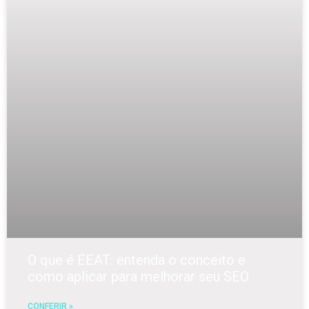
O que é EEAT: entenda o conceito e
como aplicar para melhorar seu SEO
CONFERIR »