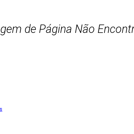
agem de Página Não Encont
s