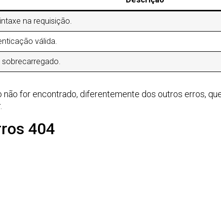
sintaxe na requisição.
enticação válida.
or sobrecarregado.
não for encontrado, diferentemente dos outros erros, qu
.
rros 404