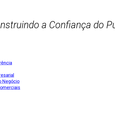
struindo a Confiança do Pú
rência
esarial
o Negócio
Comerciais