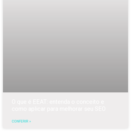
O que é EEAT: entenda o conceito e
como aplicar para melhorar seu SEO
CONFERIR »